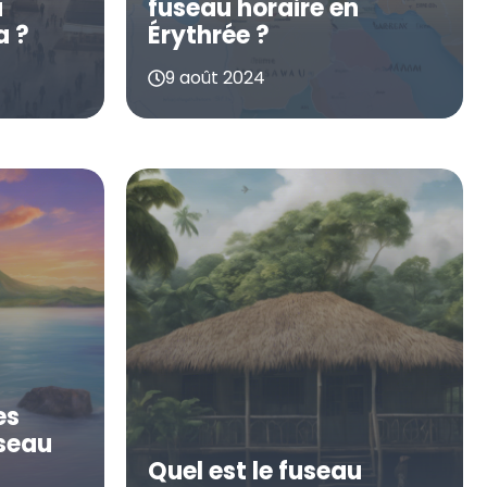
u
fuseau horaire en
a ?
Érythrée ?
9 août 2024
es
useau
Quel est le fuseau