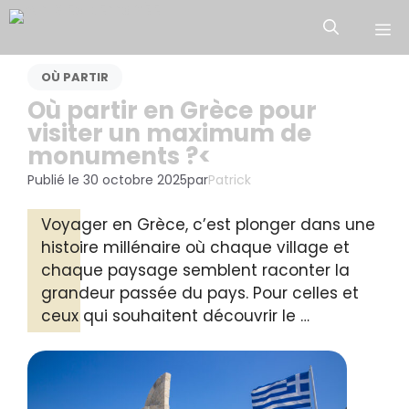
Aller
M
au
contenu
OÙ PARTIR
Où partir en Grèce pour
visiter un maximum de
monuments ?<
Publié le
30 octobre 2025
par
Patrick
Voyager en Grèce, c’est plonger dans une
histoire millénaire où chaque village et
chaque paysage semblent raconter la
grandeur passée du pays. Pour celles et
ceux qui souhaitent découvrir le …