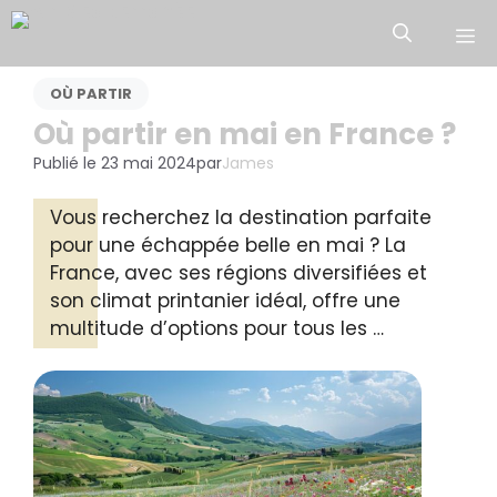
Aller
M
au
contenu
OÙ PARTIR
Où partir en mai en France ?
Publié le
23 mai 2024
par
James
Vous recherchez la destination parfaite
pour une échappée belle en mai ? La
France, avec ses régions diversifiées et
son climat printanier idéal, offre une
multitude d’options pour tous les …