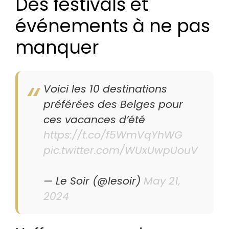
Des festivals et
événements à ne pas
manquer
Voici les 10 destinations
préférées des Belges pour
ces vacances d’été
https://t.co/f5WmVqYhWG
pic.twitter.com/WUxUwpUouV
— Le Soir (@lesoir)
May 21,
2024