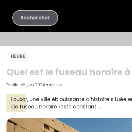
Aller
au
Rechercher
Rechercher
contenu
HEURE
Quel est le fuseau horaire à
Publié le
5 juin 2024
par
Jean
Louxor, une ville éblouissante d’histoire située 
Ce fuseau horaire reste constant …