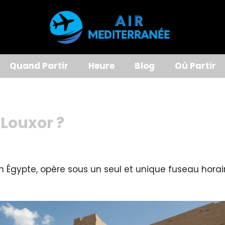
Quand Partir
Heure
Blog
Où Partir
 Louxor ?
en Égypte, opère sous un seul et unique fuseau horaire