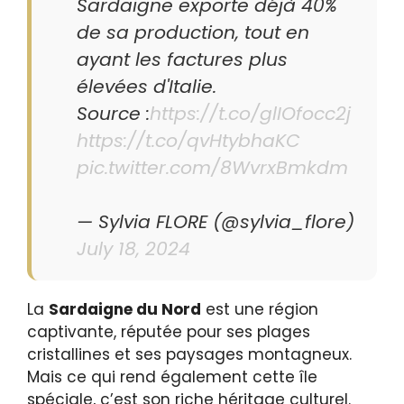
Sardaigne exporte déjà 40%
de sa production, tout en
ayant les factures plus
élevées d'Italie.
Source :
https://t.co/glIOfocc2j
https://t.co/qvHtybhaKC
pic.twitter.com/8WvrxBmkdm
— Sylvia FLORE (@sylvia_flore)
July 18, 2024
La
Sardaigne du Nord
est une région
captivante, réputée pour ses plages
cristallines et ses paysages montagneux.
Mais ce qui rend également cette île
spéciale, c’est son riche héritage culturel.