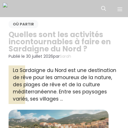
Aller
M
au
contenu
OÙ PARTIR
Quelles sont les activités
incontournables à faire en
Sardaigne du Nord ?
Publié le
30 juillet 2026
par
Sarah
La Sardaigne du Nord est une destination
de rêve pour les amoureux de la nature,
des plages de rêve et de la culture
méditerranéenne. Entre ses paysages
variés, ses villages …