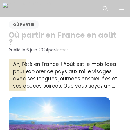
Aller
M
au
contenu
OÙ PARTIR
Où partir en France en août
?
Publié le
6 juin 2024
par
James
Ah, l’été en France ! Août est le mois idéal
pour explorer ce pays aux mille visages
avec ses longues journées ensoleillées et
ses douces soirées. Que vous soyez un …