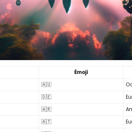
Émoji
🇦🇺
O
🇩🇪
Eu
🇦🇷
Am
🇦🇹
Eu