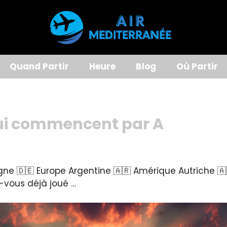
Quand Partir
Heure
Blog
Où Partir
 qui commencent par A
ne 🇩🇪 Europe Argentine 🇦🇷 Amérique Autriche 🇦
z-vous déjà joué …