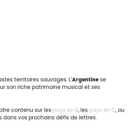
tes territoires sauvages. L’
Argentine
se
our son riche patrimoine musical et ses
otre contenu sur les
pays en B
, les
pays en C
, ou
 dans vos prochains défis de lettres.