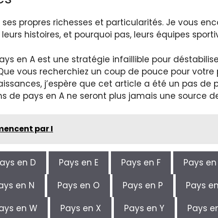
a ses propres richesses et particularités. Je vous 
leurs histoires, et pourquoi pas, leurs équipes sporti
ys en A est une stratégie infaillible pour déstabilis
. Que vous recherchiez un coup de pouce pour votr
ssances, j’espère que cet article a été un pas de 
ms de pays en A ne seront plus jamais une source de 
mmencent par I
ays en D
Pays en E
Pays en F
Pays en
ays en N
Pays en O
Pays en P
Pays e
ays en W
Pays en X
Pays en Y
Pays e