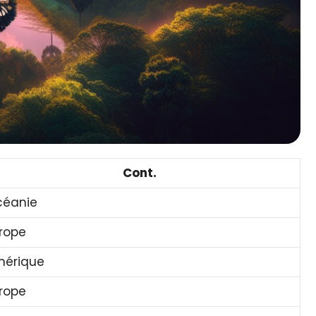
Cont.
céanie
rope
érique
rope