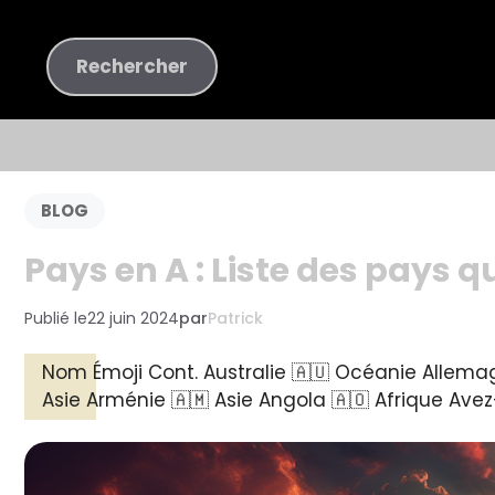
Aller
au
Rechercher
Rechercher
contenu
BLOG
Pays en A : Liste des pays
Publié le
22 juin 2024
par
Patrick
Nom Émoji Cont. Australie 🇦🇺 Océanie Allemag
Asie Arménie 🇦🇲 Asie Angola 🇦🇴 Afrique Ave